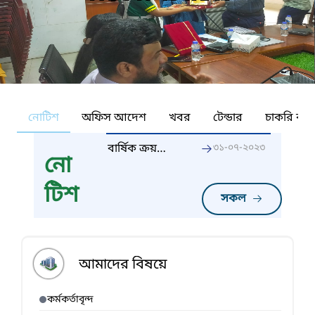
নোটিশ
অফিস আদেশ
খবর
টেন্ডার
চাকরি কর্ন
বার্ষিক ক্রয়
৩১-০৭-২০২৩
নো
পরিকল্পনা
২০২৩-২৪
টিশ
সকল
আমাদের বিষয়ে
কর্মকর্তাবৃন্দ