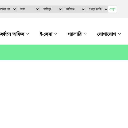
দেখুন
র্ধ্বতন অফিস
ই-সেবা
গ্যালারি
যোগাযোগ