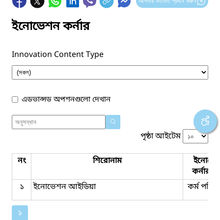
আপনার মতামত প্রদান করুন
ইনোভেশন কর্নার
Innovation Content Type
এডভান্সড অপশনগুলো দেখান
পৃষ্ঠা আইটেম
নং
শিরোনাম
ইনোভে
কর্নার ট
১
ইনোভেশন আইডিয়া
কর্ম পরিকল
১