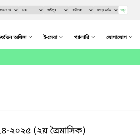
দেখুন
র্ধ্বতন অফিস
ই-সেবা
গ্যালারি
যোগাযোগ
০২৪-২০২৫ (২য় ত্রৈমাসিক)