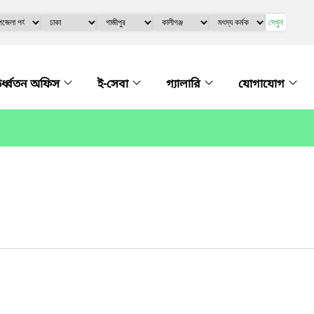
দেখুন
র্ধ্বতন অফিস
ই-সেবা
গ্যালারি
যোগাযোগ