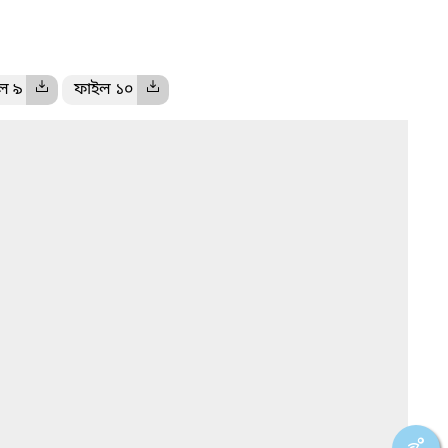
ল ৯
ফাইল ১০