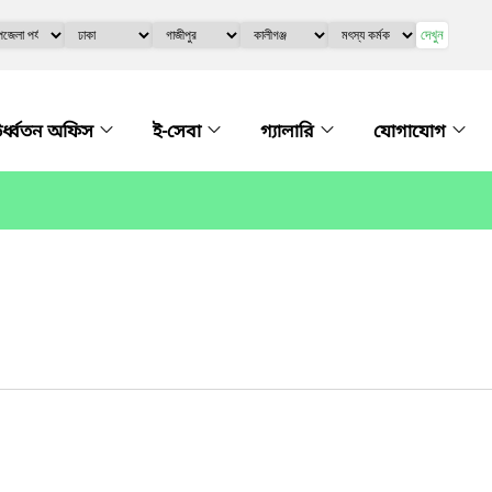
দেখুন
র্ধ্বতন অফিস
ই-সেবা
গ্যালারি
যোগাযোগ